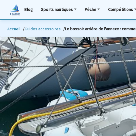
Blog
Sports nautiques
Pêche
Compétitions
Accueil
Guides accessoires
Le bossoir arrière de l'annexe : comment