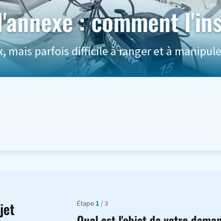
l'annexe : comment l'ins
, mais parfois difficile à ranger et à manipule
Étape
1
/ 3
jet
Quel est l'objet de votre dema