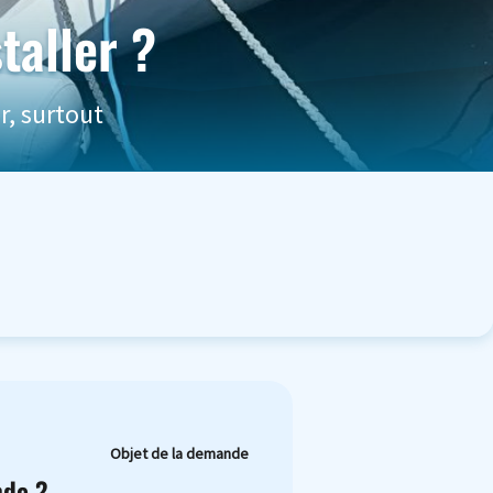
taller ?
r, surtout
Objet de la demande
nde ?