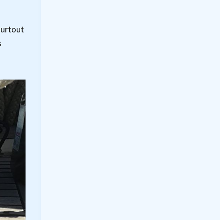
urtout
s