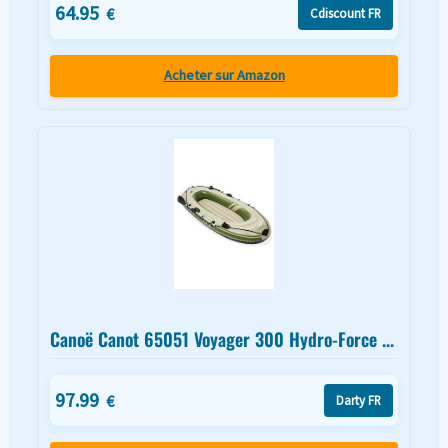
64.95
€
Cdiscount FR
Acheter sur Amazon
Canoë Canot 65051 Voyager 300 Hydro-Force ...
97.99
€
Darty FR