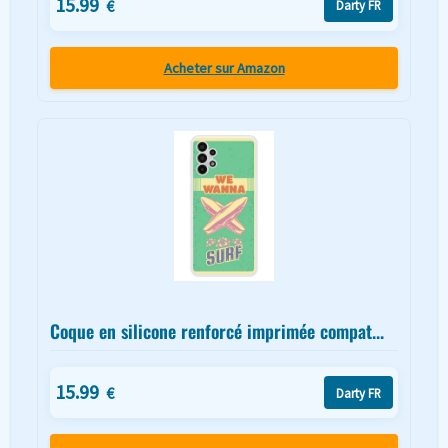
15.99
€
Darty FR
Acheter sur Amazon
Coque en silicone renforcé imprimée compat...
15.99
€
Darty FR