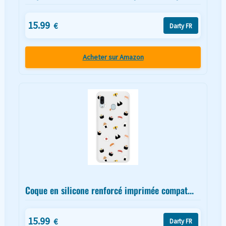
15.99
€
Darty FR
Acheter sur Amazon
Coque en silicone renforcé imprimée compat...
15.99
€
Darty FR