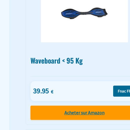
Waveboard < 95 Kg
39.95
Fnac F
€
Acheter sur Amazon