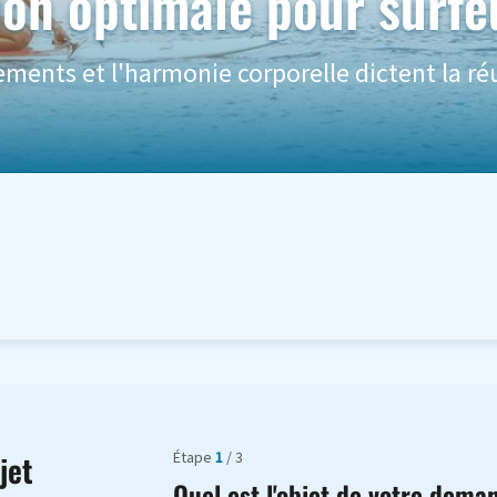
ion optimale pour surfe
ents et l'harmonie corporelle dictent la réu
Étape
1
/ 3
jet
Quel est l'objet de votre dema