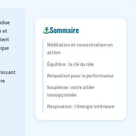
endue
Sommaire
e et
vient
Méditation et concentration en
ique
action
Équilibre : la clé du ride
hissant
Relaxation pour la performance
une
Souplesse : votre alliée
insoupçonnée
Respiration : l'énergie intérieure