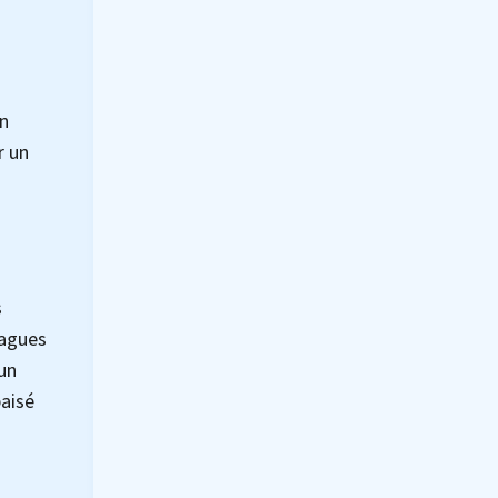
on
r un
s
vagues
 un
paisé