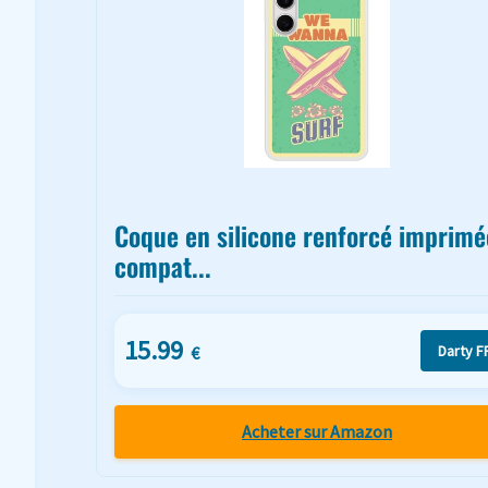
Coque en silicone renforcé imprimé
compat...
15.99
Darty F
€
Acheter sur Amazon