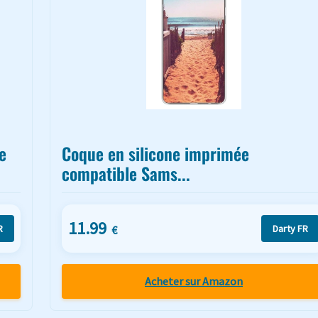
e
Coque en silicone imprimée
compatible Sams...
11.99
R
Darty FR
€
Acheter sur Amazon