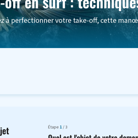
e-off en surf : techniqu
ez à perfectionner votre take-off, cette manœ
Étape
1
/ 3
jet
Quel est l'objet de votre dema