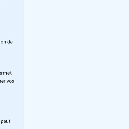
ion de
s
permet
ner vos
 peut