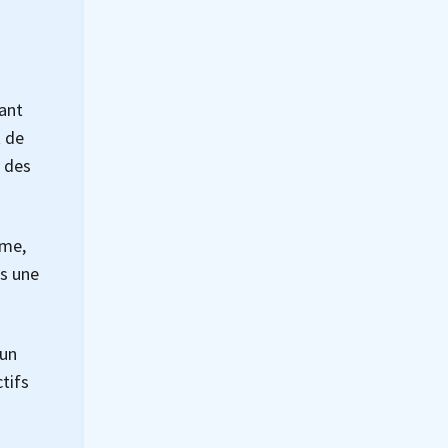
tant
t de
n des
rme,
ns une
 un
ctifs