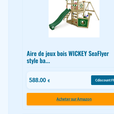
Aire de jeux bois WICKEY SeaFlyer
style ba...
588.00
Cdiscount F
€
Acheter sur Amazon