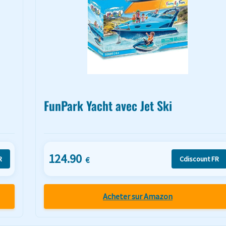
FunPark Yacht avec Jet Ski
124.90
R
Cdiscount FR
€
Acheter sur Amazon