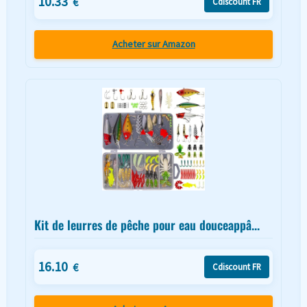
10.33
€
Cdiscount FR
Acheter sur Amazon
Kit de leurres de pêche pour eau douceappâ...
16.10
€
Cdiscount FR