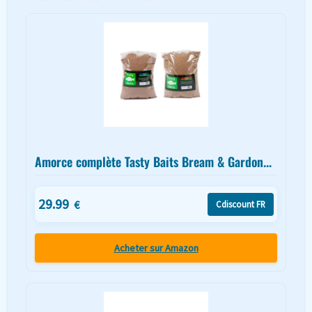
Amorce complète Tasty Baits Bream & Gardon...
29.99
€
Cdiscount FR
Acheter sur Amazon