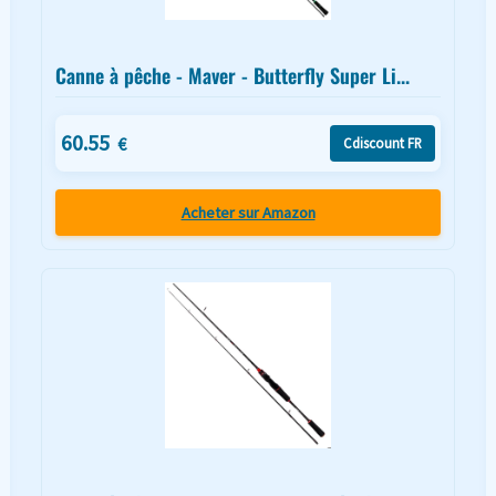
Canne à pêche - Maver - Butterfly Super Li...
60.55
€
Cdiscount FR
Acheter sur Amazon