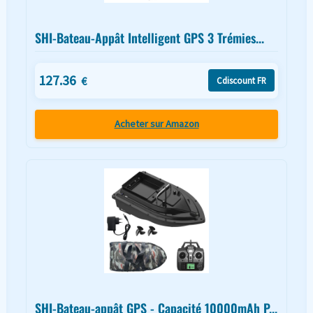
SHI-Bateau-Appât Intelligent GPS 3 Trémies...
127.36
€
Cdiscount FR
Acheter sur Amazon
SHI-Bateau-appât GPS - Capacité 10000mAh P...