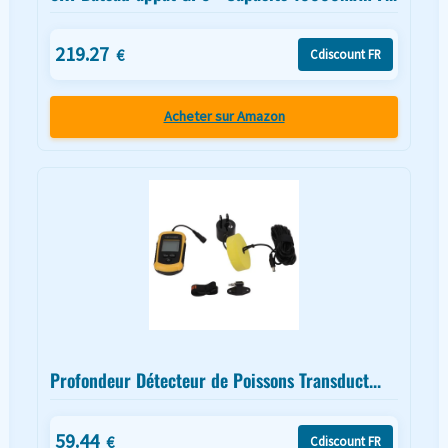
219.27
€
Cdiscount FR
Acheter sur Amazon
Profondeur Détecteur de Poissons Transduct...
59.44
€
Cdiscount FR