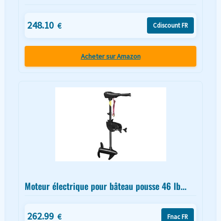
248.10
€
Cdiscount FR
Acheter sur Amazon
Moteur électrique pour bâteau pousse 46 lb...
262.99
€
Fnac FR