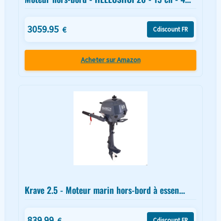
3059.95
€
Cdiscount FR
Acheter sur Amazon
Krave 2.5 - Moteur marin hors-bord à essen...
839.99
€
Cdiscount FR