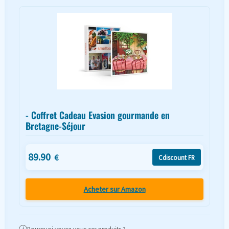
- Coffret Cadeau Evasion gourmande en
Bretagne-Séjour
89.90
€
Cdiscount FR
Acheter sur Amazon
i