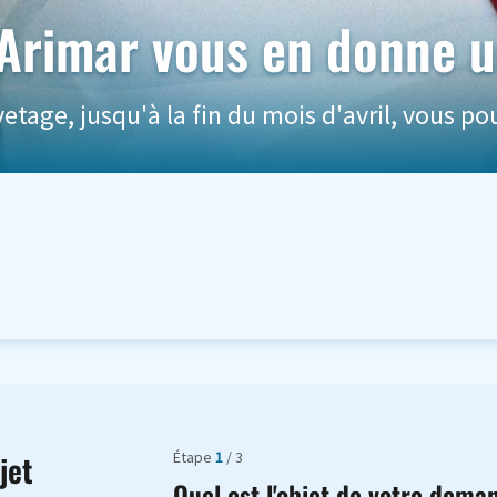
 Arimar vous en donne u
etage, jusqu'à la fin du mois d'avril, vous p
Étape
1
/ 3
jet
Quel est l'objet de votre dema