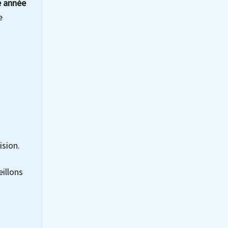
e année
e
ision.
illons