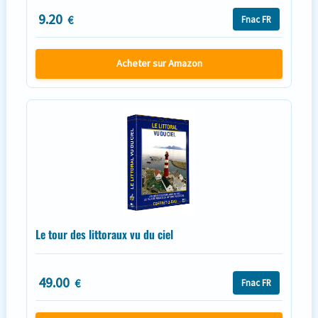
9.20
€
Fnac FR
Acheter sur Amazon
Le tour des littoraux vu du ciel
49.00
€
Fnac FR