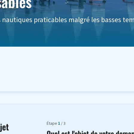
sables
és nautiques praticables malgré les basses te
Étape
1
/ 3
jet
Quel est l'objet de votre dema