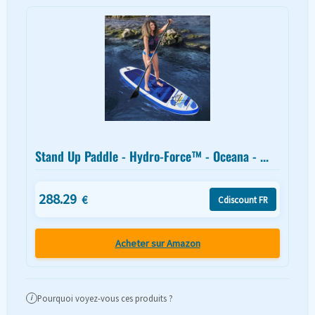
Stand Up Paddle - Hydro-Force™ - Oceana - ...
288.29
€
Cdiscount FR
Acheter sur Amazon
Pourquoi voyez-vous ces produits ?
i