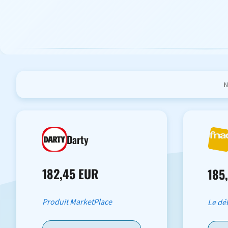
N
Darty
182,45 EUR
185
Produit MarketPlace
Le dé