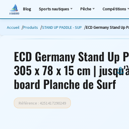
Blog
Sports nautiques
Pêche
Compétitions
Accueil
Produits
STAND UP PADDLE - SUP
ECD Germany Stand Up Padd
ECD Germany Stand Up Pa
305 x 78 x 15 cm | jusqu'
board Planche de Surf
Référence : 4251417290249