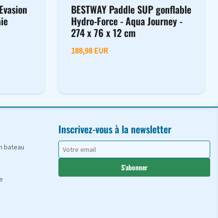
Evasion
BESTWAY Paddle SUP gonflable
aie
Hydro-Force - Aqua Journey -
274 x 76 x 12 cm
188,98 EUR
Inscrivez-vous à la newsletter
en bateau
S'abonner
e