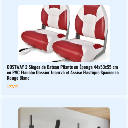
COSTWAY 2 Sièges de Bateau Pliante en Éponge 44x53x55 cm
en PVC Etanche Dossier Incurvé et Assise Elastique Spacieuse
Rouge Blanc
199,99