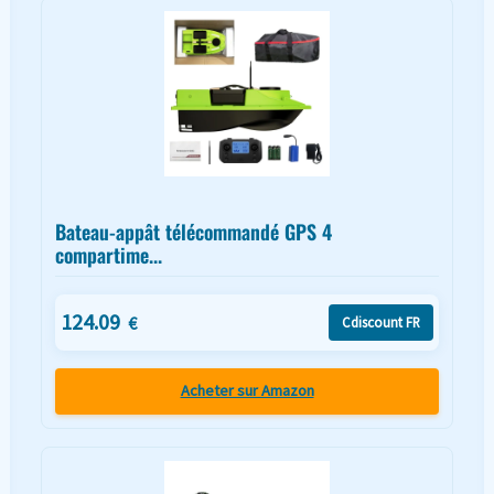
Bateau-appât télécommandé GPS 4
compartime...
124.09
€
Cdiscount FR
Acheter sur Amazon