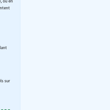
, ou en
entent
dant
ls sur