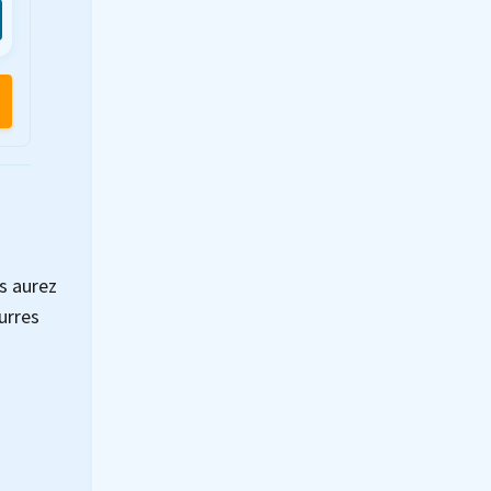
s aurez
urres