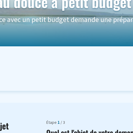
 douce à petit budget :
e avec un petit budget demande une préparat
Étape
1
/ 3
jet
Quel est l'objet de votre dema