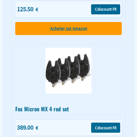
125.50
€
Cdiscount FR
Acheter sur Amazon
Fox Micron MX 4 rod set
389.00
€
Cdiscount FR