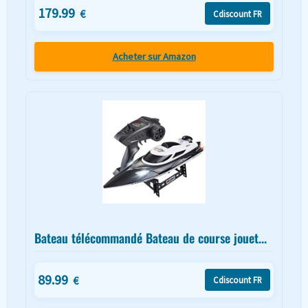
179.99
€
Cdiscount FR
Acheter sur Amazon
Bateau télécommandé Bateau de course jouet...
89.99
€
Cdiscount FR