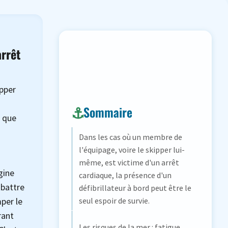
arrêt
ipper
Sommaire
t que
Dans les cas où un membre de
l'équipage, voire le skipper lui-
même, est victime d'un arrêt
gine
cardiaque, la présence d'un
 battre
défibrillateur à bord peut être le
per le
seul espoir de survie.
rant
Les risques de la mer : fatigue,