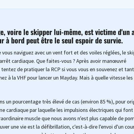
, voire le skipper lui-même, est victime d'un 
r à bord peut être le seul espoir de survie.
ous naviguez avec un vent fort et des voiles réglées, le sk
 arrêt cardiaque. Que faites-vous ? Après avoir manœuvré
 tentez de pratiquer la RCP si vous vous en souvenez et tan
nez à la VHF pour lancer un Mayday. Mais à quelle vitesse les
ns un pourcentage très élevé de cas (environ 85 %), pour ori
me cardiaque par laquelle les impulsions électriques qui font
xtraordinaire muscle que nous avons n'est plus capable de pom
ver une vie est la défibrillation, c'est-à-dire l'envoi d'un cou