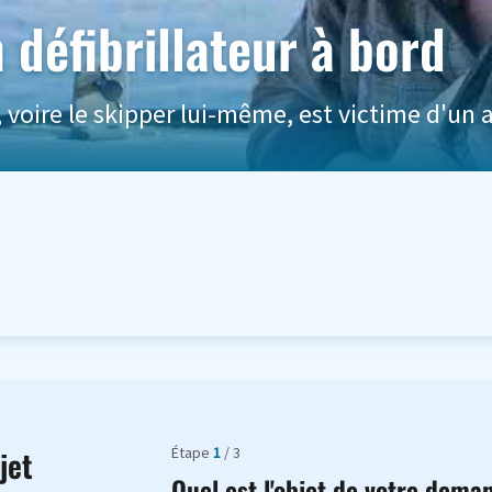
défibrillateur à bord
voire le skipper lui-même, est victime d'un 
Étape
1
/ 3
jet
Quel est l'objet de votre dema