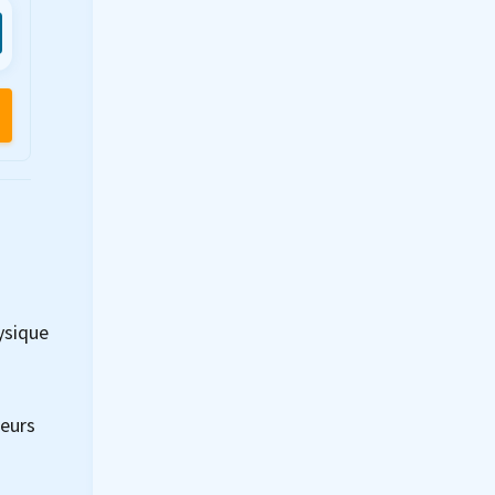
ysique
teurs