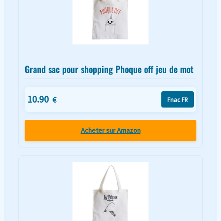
Grand sac pour shopping Phoque off jeu de mot
10.90
€
Fnac FR
Acheter sur Amazon